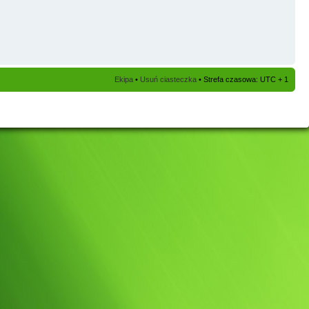
Ekipa
•
Usuń ciasteczka
• Strefa czasowa: UTC + 1