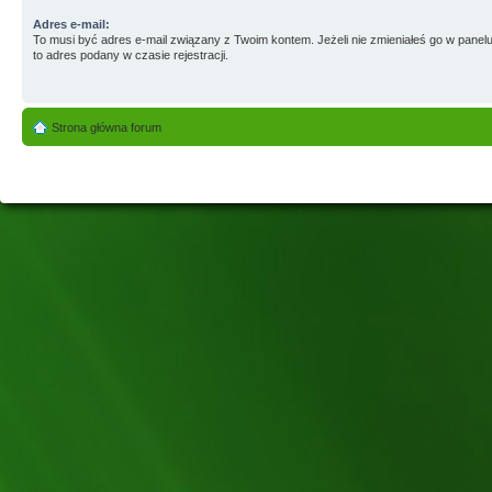
Adres e-mail:
To musi być adres e-mail związany z Twoim kontem. Jeżeli nie zmieniałeś go w panelu
to adres podany w czasie rejestracji.
Strona główna forum