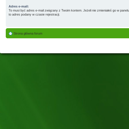
Adres e-mail:
To musi być adres e-mail związany z Twoim kontem. Jeżeli nie zmieniałeś go w panelu
to adres podany w czasie rejestracji.
Strona główna forum