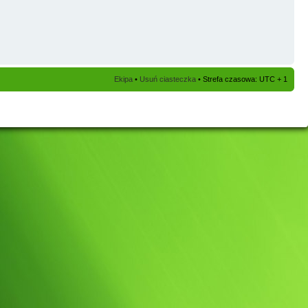
Ekipa
•
Usuń ciasteczka
• Strefa czasowa: UTC + 1