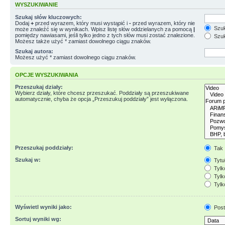
WYSZUKIWANIE
Szukaj słów kluczowych:
Dodaj
+
przed wyrazem, który musi wystąpić i
-
przed wyrazem, który nie
Szuk
może znaleźć się w wynikach. Wpisz listę słów oddzielanych za pomocą
|
pomiędzy nawiasami, jeśli tylko jedno z tych słów musi zostać znalezione.
Szuk
Możesz także użyć * zamiast dowolnego ciągu znaków.
Szukaj autora:
Możesz użyć * zamiast dowolnego ciągu znaków.
OPCJE WYSZUKIWANIA
Przeszukaj działy:
Wybierz działy, które chcesz przeszukać. Poddziały są przeszukiwane
automatycznie, chyba że opcja „Przeszukuj poddziały” jest wyłączona.
Przeszukaj poddziały:
Tak
Szukaj w:
Tytuł
Tylk
Tylko
Tylk
Wyświetl wyniki jako:
Post
Sortuj wyniki wg: