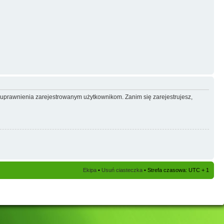
e uprawnienia zarejestrowanym użytkownikom. Zanim się zarejestrujesz,
Ekipa
•
Usuń ciasteczka
• Strefa czasowa: UTC + 1