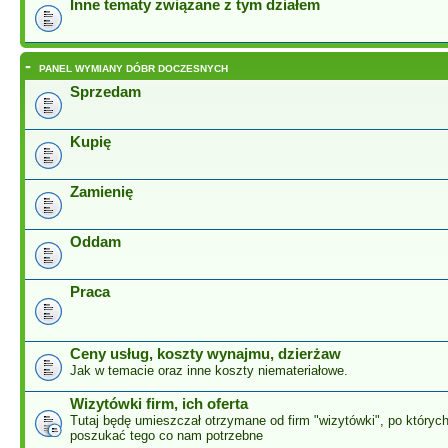
Inne tematy związane z tym działem
-
PANEL WYMIANY DÓBR DOCZESNYCH
Sprzedam
Kupię
Zamienię
Oddam
Praca
Ceny usług, koszty wynajmu, dzierżaw
Jak w temacie oraz inne koszty niemateriałowe.
Wizytówki firm, ich oferta
Tutaj będę umieszczał otrzymane od firm "wizytówki", po który
poszukać tego co nam potrzebne