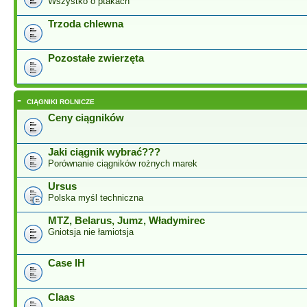
Wszystko o ptakach
Trzoda chlewna
Pozostałe zwierzęta
-
CIĄGNIKI ROLNICZE
Ceny ciągników
Jaki ciągnik wybrać???
Porównanie ciągników rożnych marek
Ursus
Polska myśl techniczna
MTZ, Belarus, Jumz, Władymirec
Gniotsja nie łamiotsja
Case IH
Claas