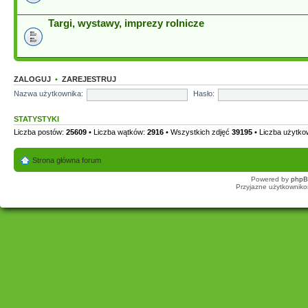
Targi, wystawy, imprezy rolnicze
ZALOGUJ
•
ZAREJESTRUJ
Nazwa użytkownika:
Hasło:
STATYSTYKI
Liczba postów:
25609
• Liczba wątków:
2916
• Wszystkich zdjęć
39195
• Liczba użytk
Strona główna forum
Powered by
php
Przyjazne użytkowniko