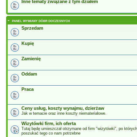
Inne tematy związane z tym działem
-
PANEL WYMIANY DÓBR DOCZESNYCH
Sprzedam
Kupię
Zamienię
Oddam
Praca
Ceny usług, koszty wynajmu, dzierżaw
Jak w temacie oraz inne koszty niemateriałowe.
Wizytówki firm, ich oferta
Tutaj będę umieszczał otrzymane od firm "wizytówki", po który
poszukać tego co nam potrzebne