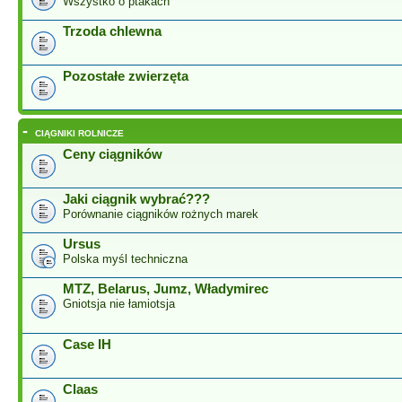
Wszystko o ptakach
Trzoda chlewna
Pozostałe zwierzęta
-
CIĄGNIKI ROLNICZE
Ceny ciągników
Jaki ciągnik wybrać???
Porównanie ciągników rożnych marek
Ursus
Polska myśl techniczna
MTZ, Belarus, Jumz, Władymirec
Gniotsja nie łamiotsja
Case IH
Claas