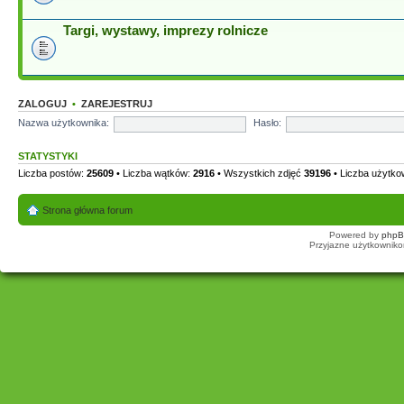
Targi, wystawy, imprezy rolnicze
ZALOGUJ
•
ZAREJESTRUJ
Nazwa użytkownika:
Hasło:
STATYSTYKI
Liczba postów:
25609
• Liczba wątków:
2916
• Wszystkich zdjęć
39196
• Liczba użytk
Strona główna forum
Powered by
php
Przyjazne użytkowniko