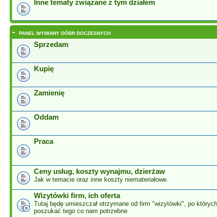
Inne tematy związane z tym działem
-
PANEL WYMIANY DÓBR DOCZESNYCH
Sprzedam
Kupię
Zamienię
Oddam
Praca
Ceny usług, koszty wynajmu, dzierżaw
Jak w temacie oraz inne koszty niemateriałowe.
Wizytówki firm, ich oferta
Tutaj będę umieszczał otrzymane od firm "wizytówki", po który
poszukać tego co nam potrzebne