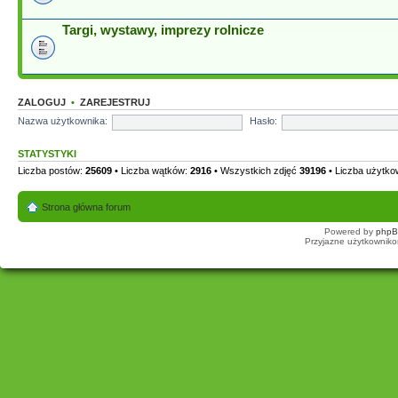
Targi, wystawy, imprezy rolnicze
ZALOGUJ
•
ZAREJESTRUJ
Nazwa użytkownika:
Hasło:
STATYSTYKI
Liczba postów:
25609
• Liczba wątków:
2916
• Wszystkich zdjęć
39196
• Liczba użytk
Strona główna forum
Powered by
php
Przyjazne użytkowniko