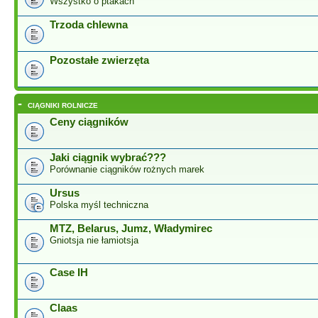
Wszystko o ptakach
Trzoda chlewna
Pozostałe zwierzęta
-
CIĄGNIKI ROLNICZE
Ceny ciągników
Jaki ciągnik wybrać???
Porównanie ciągników rożnych marek
Ursus
Polska myśl techniczna
MTZ, Belarus, Jumz, Władymirec
Gniotsja nie łamiotsja
Case IH
Claas