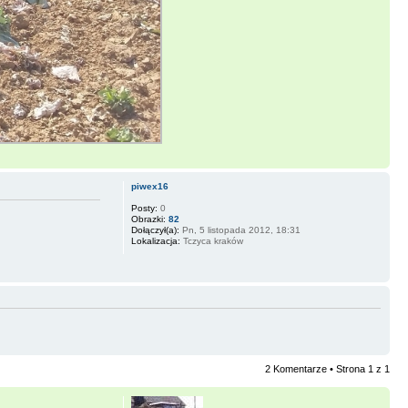
piwex16
Posty:
0
Obrazki:
82
Dołączył(a):
Pn, 5 listopada 2012, 18:31
Lokalizacja:
Tczyca kraków
2 Komentarze • Strona
1
z
1