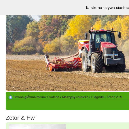
Ta strona używa ciastec
Strona główna forum
‹
Galeria
‹
Maszyny rolnicze
‹
Ciągniki
‹
Zetor, ZTS
Zetor & Hw