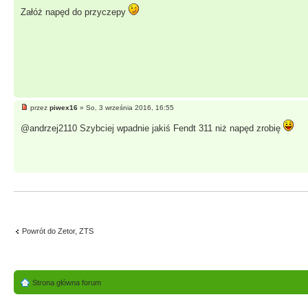
Załóż napęd do przyczepy
przez
piwex16
» So, 3 września 2016, 16:55
@andrzej2110 Szybciej wpadnie jakiś Fendt 311 niż napęd zrobię
Powrót do Zetor, ZTS
Strona główna forum