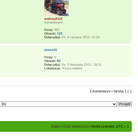
andrzej2110
Administrator
Posty:
597
Obrazki:
123
Dołączył(a):
Pn, 4 czerwca 2012, 11:22
piwex16
Posty:
0
Obrazki:
82
Dołączył(a):
Pn, 5 listopada 2012, 18:31
Lokalizacja:
Tczyca kraków
2 Komentarze • Strona
1
z
1
Ekipa
•
Usuń ciasteczka
• Strefa czasowa: UTC + 1