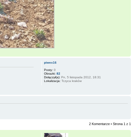
piwex16
Posty:
0
Obrazki:
82
Dołączył(a):
Pn, 5 listopada 2012, 18:31
Lokalizacja:
Tczyca kraków
2 Komentarze • Strona
1
z
1