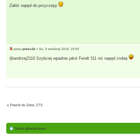
Załóż napęd do przyczepy
przez
piwex16
» So, 3 września 2016, 16:55
@andrzej2110 Szybciej wpadnie jakiś Fendt 311 niż napęd zrobię
Powrót do Zetor, ZTS
Strona główna forum