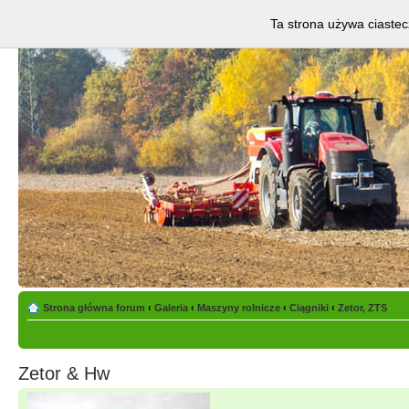
Ta strona używa ciastec
Strona główna forum
‹
Galeria
‹
Maszyny rolnicze
‹
Ciągniki
‹
Zetor, ZTS
Zetor & Hw