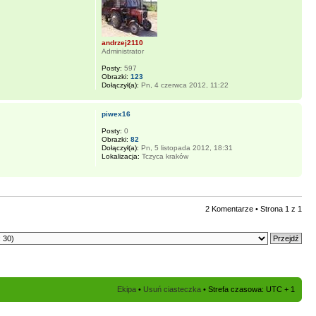
andrzej2110
Administrator
Posty:
597
Obrazki:
123
Dołączył(a):
Pn, 4 czerwca 2012, 11:22
piwex16
Posty:
0
Obrazki:
82
Dołączył(a):
Pn, 5 listopada 2012, 18:31
Lokalizacja:
Tczyca kraków
2 Komentarze • Strona
1
z
1
Ekipa
•
Usuń ciasteczka
• Strefa czasowa: UTC + 1